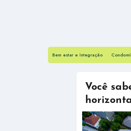
Bem estar e Integração
Condomín
Você sab
horizonta