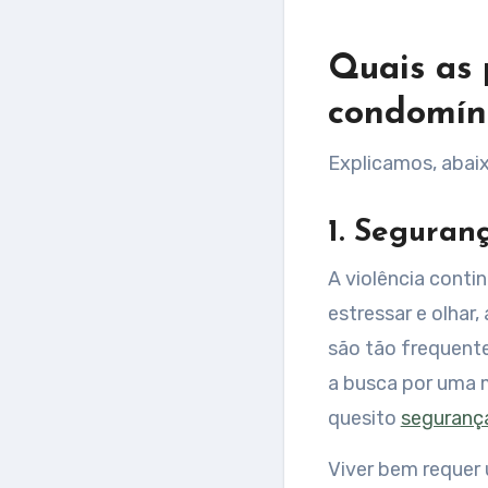
Quais as 
condomín
Explicamos, abaixo
1. Seguran
A violência conti
estressar e olhar,
são tão frequente
a busca por uma m
quesito
seguranç
Viver bem requer