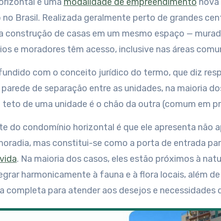
rizontal é uma
modalidade de empreendimento
nova
xo no Brasil. Realizada geralmente perto de grandes cen
la construção de casas em um mesmo espaço — murado
ios e moradores têm acesso, inclusive nas áreas comu
undido com o conceito jurídico do termo, que diz res
parede de separação entre as unidades, na maioria do
, o teto de uma unidade é o chão da outra (comum em pré
te do condomínio horizontal é que ele apresenta não
moradia, mas constitui-se como a porta de entrada par
 vida
. Na maioria dos casos, eles estão próximos à nat
egrar harmonicamente à fauna e à flora locais, além de
ra completa para atender aos desejos e necessidades