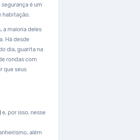
s segurança é um
e habitação.
 a maioria deles
a. Há desde
 dia, guarita na
 de rondas com
ir que seus
l
e, por isso, nesse
anheirismo, além