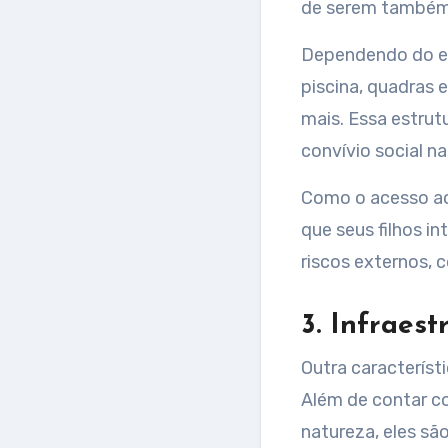
de serem também 
Dependendo do es
piscina, quadras 
mais. Essa estrut
convívio social n
Como o acesso aos
que seus filhos i
riscos externos, 
3. Infraest
Outra característ
Além de contar co
natureza, eles s