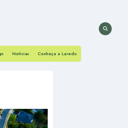
gn
Notícias
Conheça a Laredo