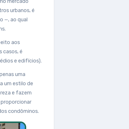
 no mercado
tros urbanos, é
 —, ao qual
ns.
peito aos
s casos, é
dios e edifícios).
 apenas uma
a um estilo de
ureza e fazem
 proporcionar
 dos condôminos.