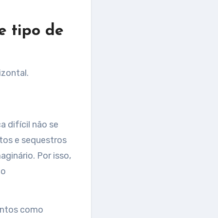
e tipo de
izontal.
 difícil não se
rtos e sequestros
ginário. Por isso,
lo
entos como