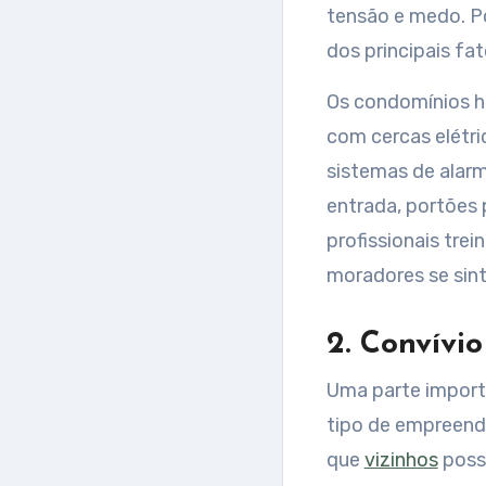
tensão e medo. P
dos principais fa
Os condomínios ho
com cercas elétri
sistemas de alarm
entrada, portões 
profissionais tre
moradores se sin
2. Convívio
Uma parte import
tipo de empreend
que
vizinhos
possa