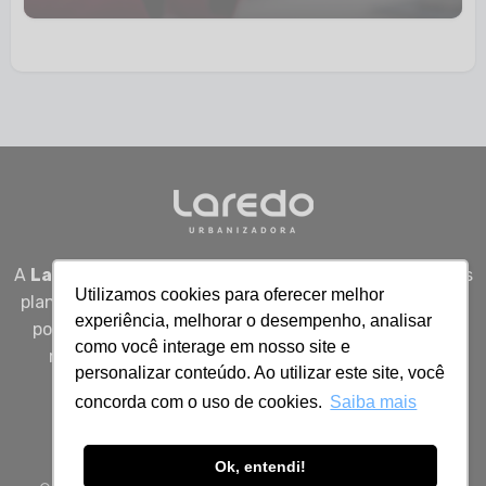
A
Laredo Urbanizadora
desenvolve empreendimentos
Utilizamos cookies para oferecer melhor
planejados em Sergipe, unindo qualidade, segurança e
experiência, melhorar o desempenho, analisar
potencial real de valorização para quem busca viver
como você interage em nosso site e
melhor, investir bem e construir patrimônio com
personalizar conteúdo. Ao utilizar este site, você
inteligência.
concorda com o uso de cookies.
Saiba mais
Ok, entendi!