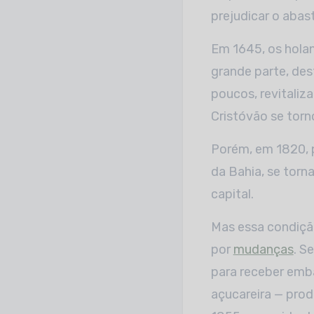
prejudicar o abas
Em 1645, os holan
grande parte, des
poucos, revitaliz
Cristóvão se torn
Porém, em 1820, 
da Bahia, se torn
capital.
Mas essa condiçã
por
mudanças
. S
para receber emba
açucareira — pro