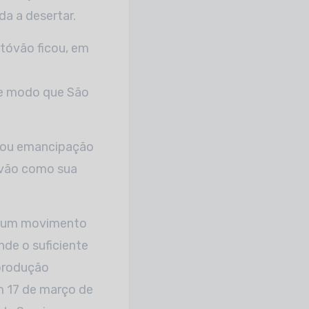
da a desertar.
stóvão ficou, em
de modo que São
nhou emancipação
tóvão como sua
am um movimento
nde o suficiente
 produção
m 17 de março de