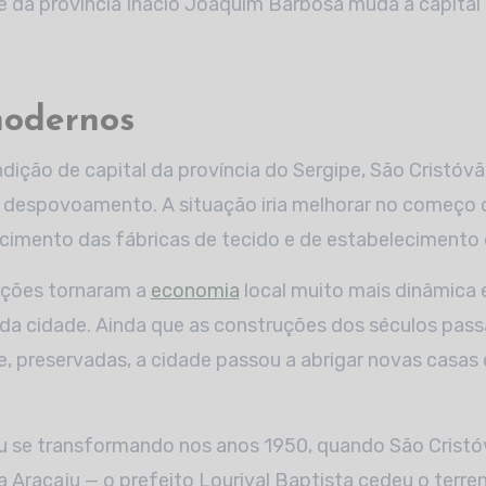
e da província Inácio Joaquim Barbosa muda a capital
odernos
dição de capital da província do Sergipe, São Cristóv
e despovoamento. A situação iria melhorar no começo 
mento das fábricas de tecido e de estabelecimento d
ações tornaram a
economia
local muito mais dinâmica 
da cidade. Ainda que as construções dos séculos pa
e, preservadas, a cidade passou a abrigar novas casa
iu se transformando nos anos 1950, quando São Crist
ra Aracaju — o prefeito Lourival Baptista cedeu o terr