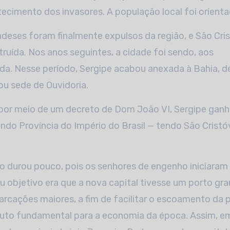
tecimento dos invasores. A população local foi orienta
deses foram finalmente expulsos da região, e São Cri
truída. Nos anos seguintes, a cidade foi sendo, aos
ada. Nesse período, Sergipe acabou anexada à Bahia, 
ou sede de Ouvidoria.
por meio de um decreto de Dom João VI, Sergipe ga
ando Província do Império do Brasil — tendo São Cris
o durou pouco, pois os senhores de engenho iniciar
eu objetivo era que a nova capital tivesse um porto gra
rcações maiores, a fim de facilitar o escoamento da
duto fundamental para a economia da época. Assim, e