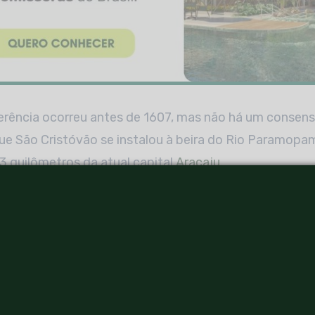
erência ocorreu antes de 1607, mas não há um consens
ue São Cristóvão se instalou à beira do Rio Paramopa
23 quilômetros da atual capital
Aracaju
.
 da cidade
dação de São Cristóvão, Portugal estava sob domínio d
te a União Ibérica. Por isso mesmo, é possível observar
a constituição urbana da cidade.