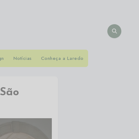
gn
Notícias
Conheça a Laredo
 São