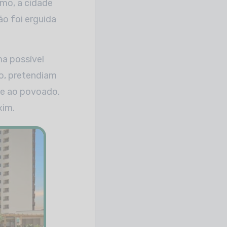
smo, a cidade
ão foi erguida
a possível
io, pretendiam
ue ao povoado.
xim.