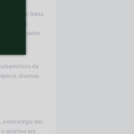
planos bem
 — e a Cidade Baixa
ixa renda. A
bém nos telhados
po social
 urbanísticos da
 época, diversas
, a estratégia das
 o objetivo era