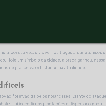
uesa pode ser notada no modelo de cidade, com dois 
de Alta — onde ficava a sede do poder civil e religioso
izavam o porto e as fábricas e vivia a população de ba
ão marcante no Brasil Colônia, podia ser conferida tam
com suas tribeiras, beiras ou eiras, indicavam a que gru
or.
hola, por sua vez, é visível nos traços arquitetônicos e
co. Hoje um símbolo da cidade, a praça ganhou, nessa
cas de grande valor histórico na atualidade.
ifíceis
tóvão foi invadida pelos holandeses. Diante do ataque
holas foi incendiar as plantações e dispersar o gado —