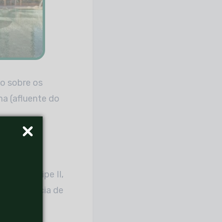
o sobre os
ma (afluente do
o Rei Felipe II,
 a influência de