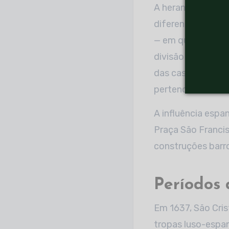
A herança portug
diferentes: a Cida
— em que se local
divisão social, t
das casas locais: 
pertencia o morad
A influência espan
Praça São Francis
construções barro
Períodos d
Em 1637, São Cris
tropas luso-espan