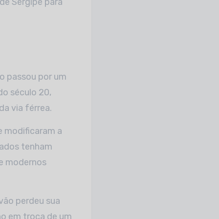
 de Sergipe para
ão passou por um
do século 20,
a via férrea.
e modificaram a
ssados tenham
s e modernos
óvão perdeu sua
eno em troca de um