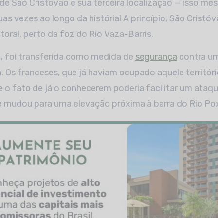
 de São Cristóvão é sua terceira localização — isso me
as vezes ao longo da história! A princípio, São Cristóv
toral, perto da foz do Rio Vaza-Barris.
6, foi transferida como medida de
segurança
contra um
. Os franceses, que já haviam ocupado aquele territór
e o fato de já o conhecerem poderia facilitar um ataq
se mudou para uma elevação próxima à barra do Rio Po