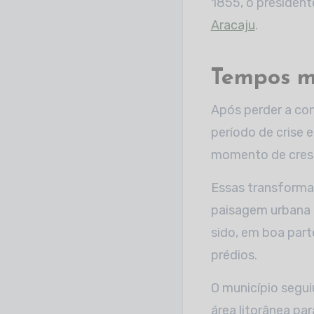
1855, o president
Aracaju
.
Tempos m
Após perder a con
período de crise 
momento de cresci
Essas transform
paisagem urbana 
sido, em boa part
prédios.
O município segu
área litorânea pa