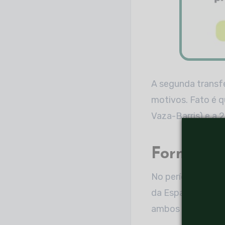
A segunda transf
motivos. Fato é q
Vaza-Barris) e a 
Formação
No período da fun
da Espanha, duran
ambos os países n