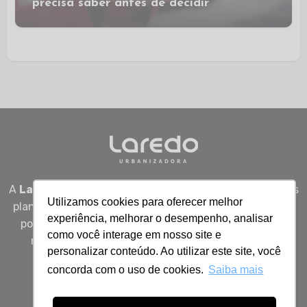
precisa saber antes de decidir
A
Laredo Urbanizadora
desenvolve empreendimentos
Utilizamos cookies para oferecer melhor
planejados em Sergipe, unindo qualidade, segurança e
experiência, melhorar o desempenho, analisar
potencial real de valorização para quem busca viver
como você interage em nosso site e
melhor, investir bem e construir patrimônio com
personalizar conteúdo. Ao utilizar este site, você
inteligência.
concorda com o uso de cookies.
Saiba mais