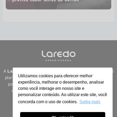
precisa saber antes de decidir
A
Laredo Urbanizadora
desenvolve empreendimentos
Utilizamos cookies para oferecer melhor
planejados em Sergipe, unindo qualidade, segurança e
experiência, melhorar o desempenho, analisar
potencial real de valorização para quem busca viver
como você interage em nosso site e
melhor, investir bem e construir patrimônio com
personalizar conteúdo. Ao utilizar este site, você
inteligência.
concorda com o uso de cookies.
Saiba mais