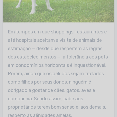
Em tempos em que shoppings, restaurantes e
até hospitais aceitam a visita de animais de
estimação — desde que respeitem as regras
dos estabelecimentos —, a tolerância aos pets
em condomínios horizontais é inquestionável.
Porém, ainda que os peludos sejam tratados
como filhos por seus donos, ninguém é
obrigado a gostar de cães, gatos, aves e
companhia. Sendo assim, cabe aos
proprietários terem bom senso e, aos demais,
respeito às afinidades alheias.